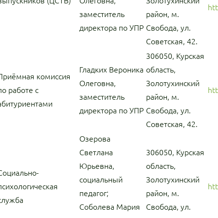
выпускников (ЦСТВ)
Олеговна,
Золотухинский
ht
заместитель
район, м.
директора по УПР
Свобода, ул.
Советская, 42.
306050, Курская
Гладких Вероника
область,
Приёмная комиссия
Олеговна,
Золотухинский
по работе с
ht
заместитель
район, м.
абитуриентами
директора по УПР
Свобода, ул.
Советская, 42.
Озерова
Светлана
306050, Курская
Юрьевна,
область,
Социально-
социальный
Золотухинский
психологическая
ht
педагог;
район, м.
служба
Соболева Мария
Свобода, ул.