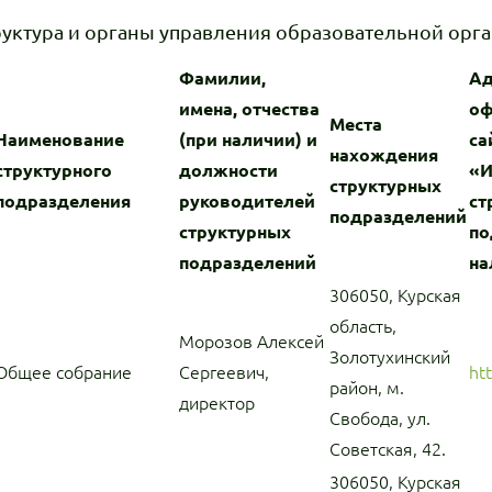
руктура и органы управления образовательной орг
Фамилии,
Ад
имена, отчества
оф
Места
Наименование
(при наличии) и
са
нахождения
структурного
должности
«И
структурных
подразделения
руководителей
ст
подразделений
структурных
по
подразделений
на
306050, Курская
область,
Морозов Алексей
Золотухинский
Общее собрание
Сергеевич,
ht
район, м.
директор
Свобода, ул.
Советская, 42.
306050, Курская