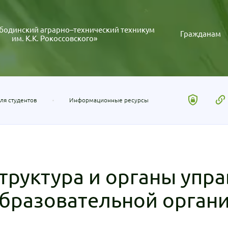
бодинский аграрно–технический техникум
Гражданам
им. К.К. Рокоссовского»
ля студентов
Информационные ресурсы
труктура и органы упр
бразовательной орган