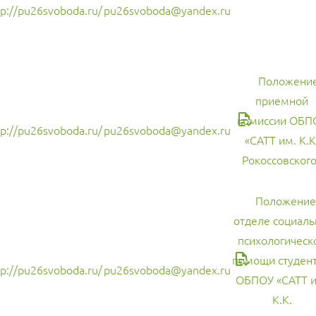
tp://pu26svoboda.ru/
pu26svoboda@yandex.ru
Положение
приемной
комиссии ОБП
tp://pu26svoboda.ru/
pu26svoboda@yandex.ru
«САТТ им. К.К
Рокоссовского
Положение
отделе социаль
психологическ
помощи студен
tp://pu26svoboda.ru/
pu26svoboda@yandex.ru
ОБПОУ «САТТ и
К.К.