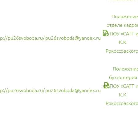
Положение
отделе кадро
ОБПОУ «САТТ и
tp://pu26svoboda.ru/
pu26svoboda@yandex.ru
К.К.
Рокоссовског
Положение
бухгалтерии
ОБПОУ «САТТ и
tp://pu26svoboda.ru/
pu26svoboda@yandex.ru
К.К.
Рокоссовского