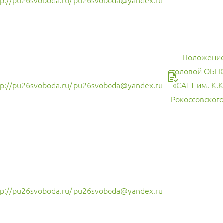
tp://pu26svoboda.ru/
pu26svoboda@yandex.ru
Положение
столовой ОБП
tp://pu26svoboda.ru/
pu26svoboda@yandex.ru
«САТТ им. К.К
Рокоссовского
tp://pu26svoboda.ru/
pu26svoboda@yandex.ru