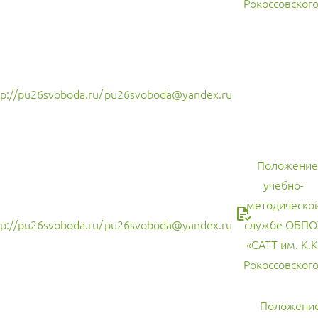
Рокоссовского
tp://pu26svoboda.ru/
pu26svoboda@yandex.ru
Положение
учебно-
методическо
tp://pu26svoboda.ru/
pu26svoboda@yandex.ru
службе ОБПО
«САТТ им. К.К
Рокоссовского
Положение