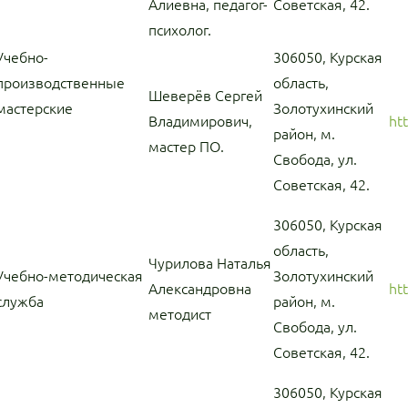
Алиевна, педагог-
Советская, 42.
психолог.
Учебно-
306050, Курская
производственные
область,
Шеверёв Сергей
мастерские
Золотухинский
Владимирович,
ht
район, м.
мастер ПО.
Свобода, ул.
Советская, 42.
306050, Курская
область,
Чурилова Наталья
Учебно-методическая
Золотухинский
Александровна
ht
служба
район, м.
методист
Свобода, ул.
Советская, 42.
306050, Курская