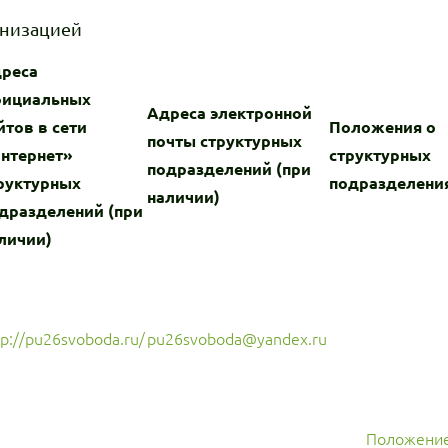
анизацией
реса
ициальных
Адреса электронной
йтов в сети
Положения о
почты структурных
нтернет»
структурных
подразделений (при
руктурных
подразделени
наличии)
дразделений (при
личии)
tp://pu26svoboda.ru/
pu26svoboda@yandex.ru
Положение