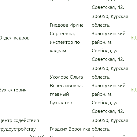
Советская, 42.
306050, Курская
Гнедова Ирина
область,
Сергеевна,
Золотухинский
Отдел кадров
ht
инспектор по
район, м.
кадрам
Свобода, ул.
Советская, 42.
306050, Курская
Уколова Ольга
область,
Вячеславовна,
Золотухинский
Бухгалтерия
ht
главный
район, м.
бухгалтер
Свобода, ул.
Советская, 42.
Центр содействия
306050, Курская
трудоустройству
Гладких Вероника
область,