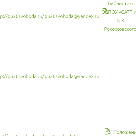
библиотеке
ОБПОУ «САТТ и
tp://pu26svoboda.ru/
pu26svoboda@yandex.ru
К.К.
Рокоссовского
tp://pu26svoboda.ru/
pu26svoboda@yandex.ru
Положен