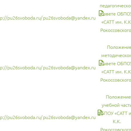
педагогическ
совете ОБПО
tp://pu26svoboda.ru/
pu26svoboda@yandex.ru
«САТТ им. К.К
Рокоссовского
Положение
методическо
совете ОБПО
tp://pu26svoboda.ru/
pu26svoboda@yandex.ru
«САТТ им. К.К
Рокоссовского
Положение
учебной част
ОБПОУ «САТТ и
tp://pu26svoboda.ru/
pu26svoboda@yandex.ru
К.К.
Рокоссовского