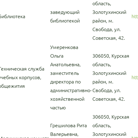
область,
заведующий
Золотухинский
Библиотека
ht
библиотекой
район, м.
Свобода, ул.
Советская, 42.
Умеренкова
Ольга
306050, Курская
Анатольевна,
область,
Техническая служба
заместитель
Золотухинский
учебных корпусов,
ht
директора по
район, м.
общежития
административно-
Свобода, ул.
хозяйственной
Советская, 42.
частью
306050, Курская
Грешилова Рита
область,
Валерьевна,
Золотухинский