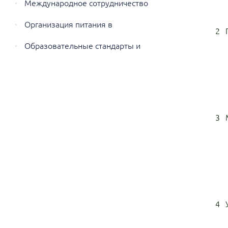
обучающихся
Международное сотрудничество
Организация питания в
2
образовательной организации
Образовательные стандарты и
требования
3
4