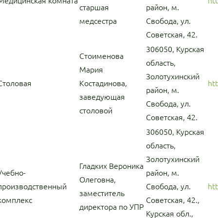
Медицинская комната
ht
старшая
район, м.
медсестра
Свобода, ул.
Советская, 42.
306050, Курская
Стоименова
область,
Мария
Золотухинский
Столовая
Костадинова,
ht
район, м.
заведующая
Свобода, ул.
столовой
Советская, 42.
306050, Курская
область,
Золотухинский
Гладких Вероника
Учебно-
район, м.
Олеговна,
производственный
Свобода, ул.
ht
заместитель
комплекс
Советская, 42.,
директора по УПР
Курская обл.,