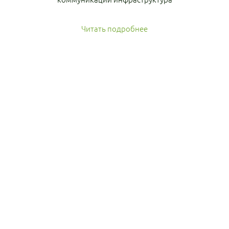
Читать подробнее
Поиск
талантливых идей
Если у вас есть креативные идеи, мы предлагаем
сотрудничество
Личный кабинет