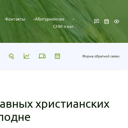
Контакты
Абитуриентам
СМИ о нас
Форма обратной связи
лавных христианских
подне