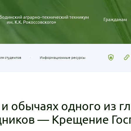
бодинский аграрно–технический техникум
Гражданам
им. К.К. Рокоссовского»
ля студентов
Информационные ресурсы
 и обычаях одного из г
дников — Крещение Гос