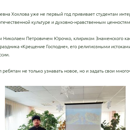
вна Хохлова уже не первый год прививает студентам интер
течественной культуре и духовно-нравственным ценностям
ном Николаем Петровичем Юрочко, клириком Знаменского к
раздника «Крещение Господне», его религиозными истоками
ссии.
ребятам не только узнавать новое, но и задать свои мног