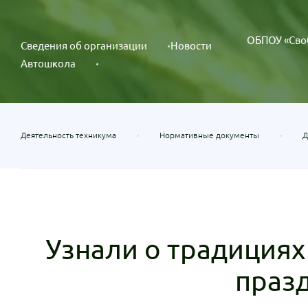
ОБПОУ «Сво
Сведения об организации
Новости
Автошкола
Деятельность техникума
Нормативные документы
Д
Узнали о традициях
праз