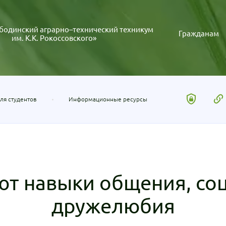
бодинский аграрно–технический техникум
Гражданам
им. К.К. Рокоссовского»
ля студентов
Информационные ресурсы
ют навыки общения, соц
дружелюбия