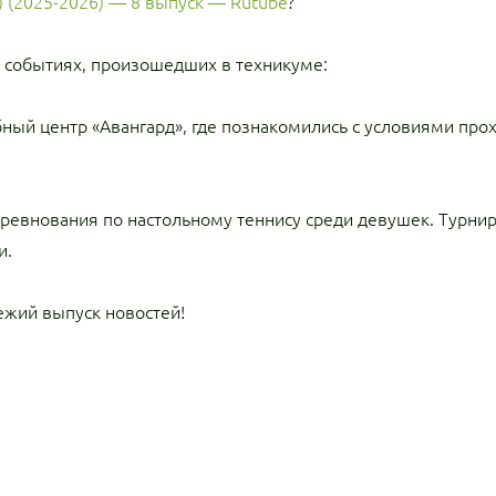
) (2025-2026) — 8 выпуск — Rutube
?
 событиях, произошедших в техникуме:
бный центр «Авангард», где познакомились с условиями п
оревнования по настольному теннису среди девушек. Турни
и.
ежий выпуск новостей!