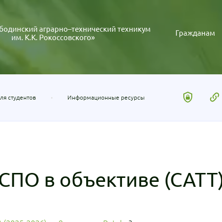
бодинский аграрно–технический техникум
Гражданам
им. К.К. Рокоссовского»
ля студентов
Информационные ресурсы
СПО в объективе (САТТ