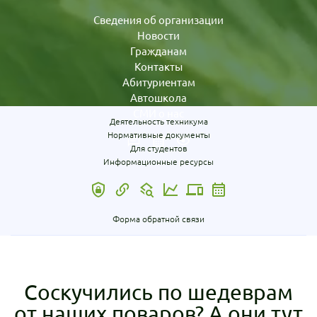
Сведения об организации
Новости
Гражданам
Контакты
Абитуриентам
Автошкола
СМИ о нас
Деятельность техникума
Нормативные документы
Для студентов
Информационные ресурсы
Форма обратной связи
Соскучились по шедеврам
от наших поваров? А они тут