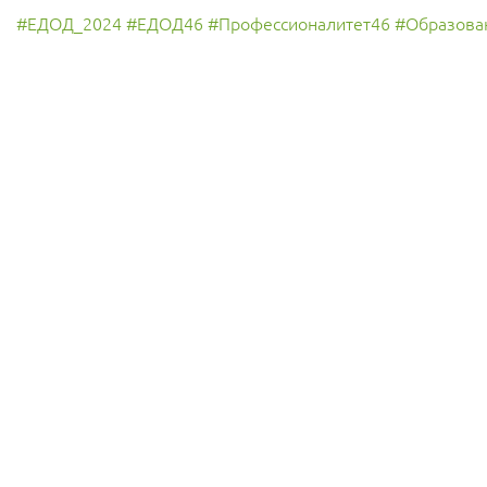
#ЕДОД_2024
#ЕДОД46
#Профессионалитет46
#Образова