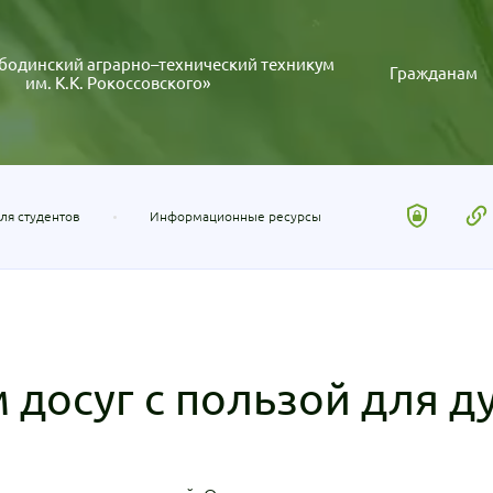
бодинский аграрно–технический техникум
Гражданам
им. К.К. Рокоссовского»
ля студентов
Информационные ресурсы
досуг с пользой для д