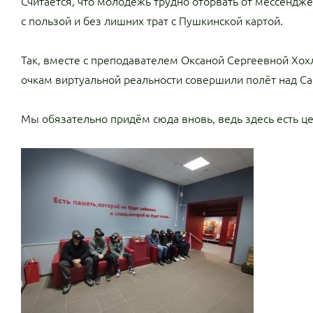
Считается, что молодежь трудно оторвать от мессендже
с пользой и без лишних трат с Пушкинской картой.
Так, вместе с преподавателем Оксаной Сергеевной Хо
очкам виртуальной реальности совершили полëт над С
Мы обязательно придëм сюда вновь, ведь здесь есть ц