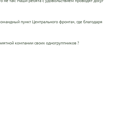
о не так! Наши ребята с удовольствием проводят досуг
омандный пункт Центрального фронта», где благодаря
риятной компании своих одногруппников ?