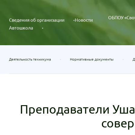
ОБПОУ «Сво
Сведения об организации
Новости
Автошкола
Деятельность техникума
Нормативные документы
Д
Преподаватели Уша
совер