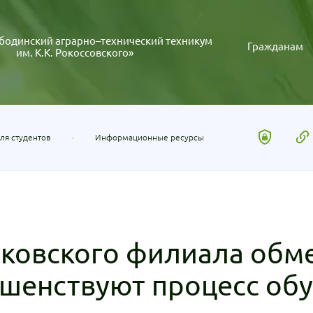
бодинский аграрно–технический техникум
Гражданам
им. К.К. Рокоссовского»
ля студентов
Информационные ресурсы
ковского филиала обм
шенствуют процесс об