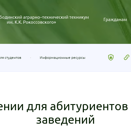
бодинский аграрно–технический техникум
Гражданам
им. К.К. Рокоссовского»
ля студентов
Информационные ресурсы
ении для абитуриентов
заведений