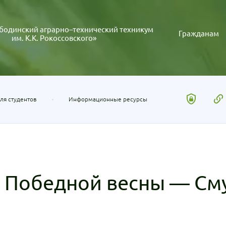
бодинский аграрно–технический техникум
Гражданам
им. К.К. Рокоссовского»
ля студентов
Информационные ресурсы
 Победной весны — См