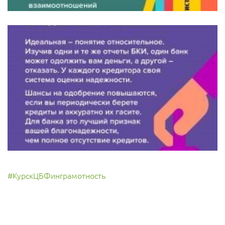
#КурскЦБФинграмотность