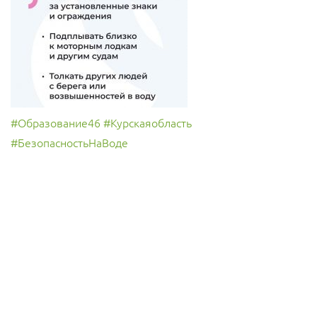
#Образование46
#Курскаяобласть
#БезопасностьНаВоде