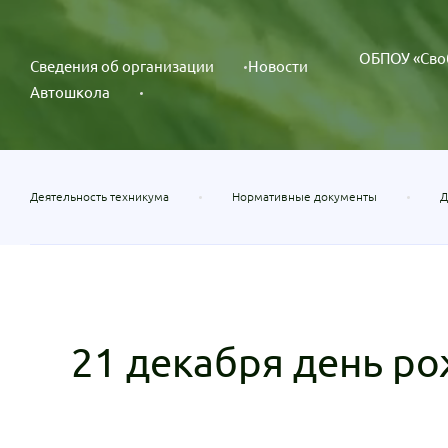
ОБПОУ «Сво
Сведения об организации
Новости
Автошкола
Деятельность техникума
Нормативные документы
Д
21 декабря день р