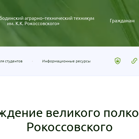
бодинский аграрно–технический техникум
Гражданам
им. К.К. Рокоссовского»
ля студентов
Информационные ресурсы
ождение великого полко
Рокоссовского